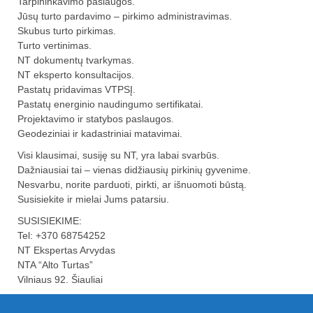
Tarpininkavimo paslaugos.
Jūsų turto pardavimo – pirkimo administravimas.
Skubus turto pirkimas.
Turto vertinimas.
NT dokumentų tvarkymas.
NT eksperto konsultacijos.
Pastatų pridavimas VTPSĮ.
Pastatų energinio naudingumo sertifikatai.
Projektavimo ir statybos paslaugos.
Geodeziniai ir kadastriniai matavimai.
Visi klausimai, susiję su NT, yra labai svarbūs.
Dažniausiai tai – vienas didžiausių pirkinių gyvenime.
Nesvarbu, norite parduoti, pirkti, ar išnuomoti būstą.
Susisiekite ir mielai Jums patarsiu.
SUSISIEKIME:
Tel: +370 68754252
NT Ekspertas Arvydas
NTA “Alto Turtas”
Vilniaus 92. Šiauliai