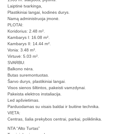
Laiptinė tvarkinga,
Plastikiniai langai, kodinės durys.
Namą administruoja įmonė.
PLOTAI:
Koridorius: 2.48 m².
Kambarys I: 16.08 m².
Kambarys II: 14.44 m².
Vonia: 3.48 m².
Virtuvė: 5.03 m².
SVARBU:
Balkono nėra.
Butas suremontuotas.
Šarvo durys, plastikiniai langai.
Visos sienos šiltintos, pakeisti vamzdynai.
Pakeista elektros instaliacija.
Led apšvietimas.
Parduodamas su visais baldai ir buitine technika.
VIETA:
Centras, šalia prekybos centrai, parkai, poliklinika.
NTA “Alto Turtas”