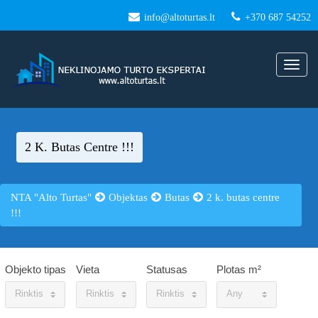
info@altoturtas.lt
+370 687 54252
Toggle
navigat
2 K. Butas Centre !!!
NTA "Alto Turtas"
Objektas
Butas
2 k. butas centre
!!!
Objekto tipas
Vieta
Statusas
Plotas m²
Rinktis
Rinktis
Rinktis
Any