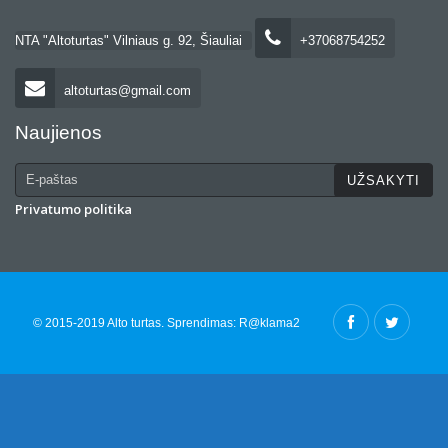
NTA "Altoturtas" Vilniaus g. 92, Šiauliai
+37068754252
altoturtas@gmail.com
Naujienos
Privatumo politika
© 2015-2019 Alto turtas. Sprendimas:
R@klama2