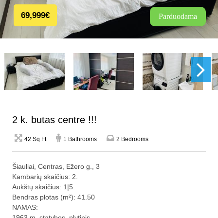
69,999€
Parduodama
2 k. butas centre !!!
42 Sq Ft
1 Bathrooms
2 Bedrooms
Šiauliai, Centras, Ežero g., 3
Kambarių skaičius: 2.
Aukštų skaičius: 1|5.
Bendras plotas (m²): 41.50
NAMAS:
1963 m. statybos, plytinis.