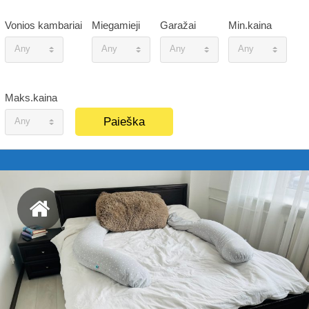
Vonios kambariai
Miegamieji
Garažai
Min.kaina
Any
Any
Any
Any
Maks.kaina
Any